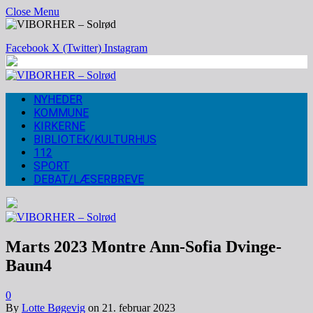
Close Menu
Facebook
X (Twitter)
Instagram
NYHEDER
KOMMUNE
KIRKERNE
BIBLIOTEK/KULTURHUS
112
SPORT
DEBAT/LÆSERBREVE
Marts 2023 Montre Ann-Sofia Dvinge-
Baun4
0
By
Lotte Bøgevig
on
21. februar 2023