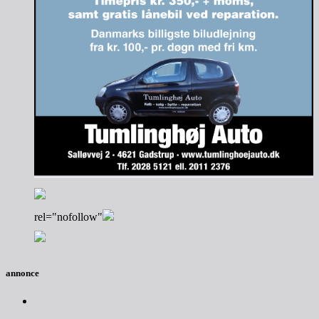
rel="nofollow"
annonce