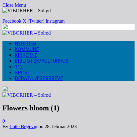
Close Menu
Facebook
X (Twitter)
Instagram
NYHEDER
KOMMUNE
KIRKERNE
BIBLIOTEK/KULTURHUS
112
SPORT
DEBAT/LÆSERBREVE
Flowers bloom (1)
0
By
Lotte Bøgevig
on
28. februar 2023