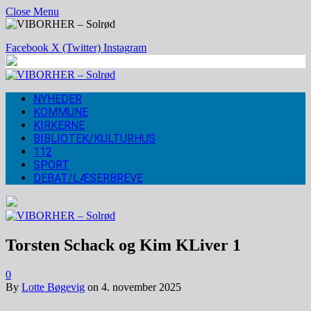
Close Menu
Facebook
X (Twitter)
Instagram
NYHEDER
KOMMUNE
KIRKERNE
BIBLIOTEK/KULTURHUS
112
SPORT
DEBAT/LÆSERBREVE
Torsten Schack og Kim KLiver 1
0
By
Lotte Bøgevig
on
4. november 2025