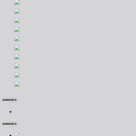
annonce
annonce