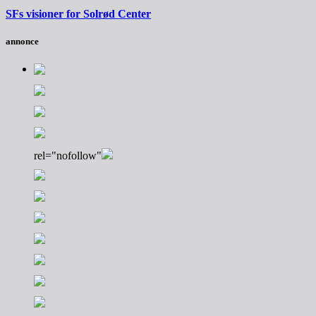
SFs visioner for Solrød Center
annonce
rel="nofollow"