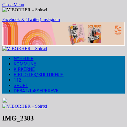
Close Menu
Facebook
X (Twitter)
Instagram
NYHEDER
KOMMUNE
KIRKERNE
BIBLIOTEK/KULTURHUS
112
SPORT
DEBAT/LÆSERBREVE
IMG_2383