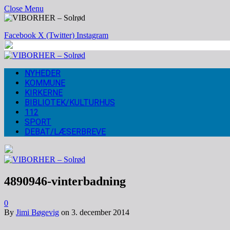
Close Menu
Facebook
X (Twitter)
Instagram
NYHEDER
KOMMUNE
KIRKERNE
BIBLIOTEK/KULTURHUS
112
SPORT
DEBAT/LÆSERBREVE
4890946-vinterbadning
0
By
Jimi Bøgevig
on
3. december 2014