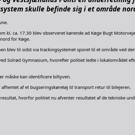
ngsystem skulle befinde sig i et område nor
une.
 som kl. ca. 17.30 blev observeret kørende ad Køge Bugt Motorveje
 nord for Køge.
men blev til sidst via trackingsystemet sporet til et område ved den
t ved Solrød Gymnasium, hvorefter politiet ledte i lokalområdet e
der måske kan identificere biltyven.
fhentet af et bugseringskøretøj til transport retur til bilejeren.
sultat, hvorfor politiet nu afventer resultatet af de tekniske und