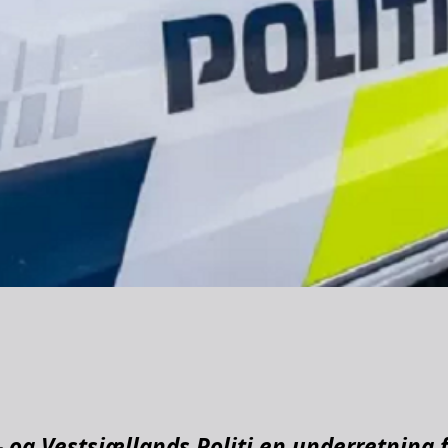
 og Vestsjællands Politi en underretning f