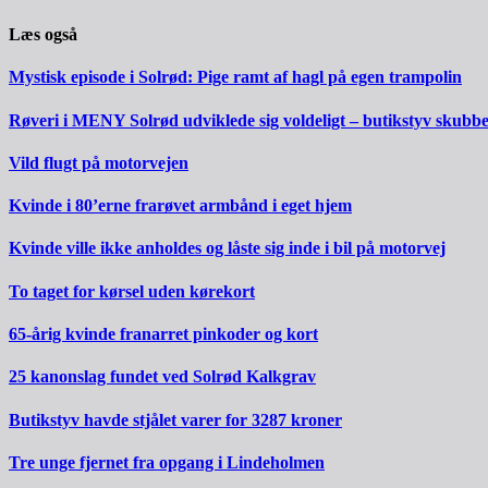
Læs også
Mystisk episode i Solrød: Pige ramt af hagl på egen trampolin
Røveri i MENY Solrød udviklede sig voldeligt – butikstyv skubb
Vild flugt på motorvejen
Kvinde i 80’erne frarøvet armbånd i eget hjem
Kvinde ville ikke anholdes og låste sig inde i bil på motorvej
To taget for kørsel uden kørekort
65-årig kvinde franarret pinkoder og kort
25 kanonslag fundet ved Solrød Kalkgrav
Butikstyv havde stjålet varer for 3287 kroner
Tre unge fjernet fra opgang i Lindeholmen