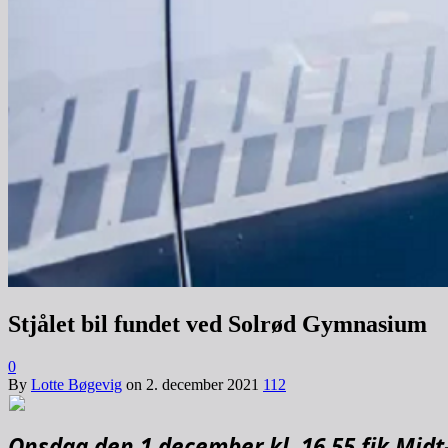
Stjålet bil fundet ved Solrød Gymnasium
0
By
Lotte Bøgevig
on
2. december 2021
112
Onsdag den 1.december kl. 16.55 fik Midt-