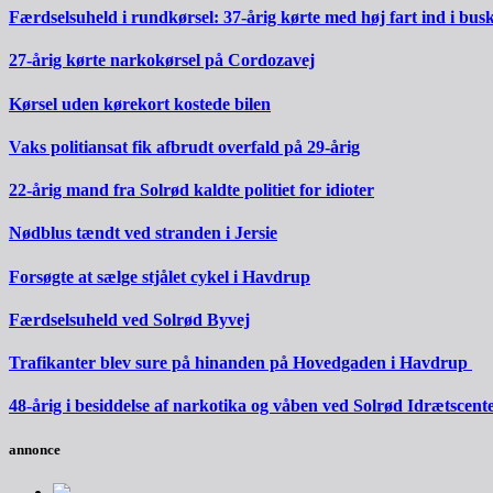
Færdselsuheld i rundkørsel: 37-årig kørte med høj fart ind i bus
27-årig kørte narkokørsel på Cordozavej
Kørsel uden kørekort kostede bilen
Vaks politiansat fik afbrudt overfald på 29-årig
22-årig mand fra Solrød kaldte politiet for idioter
Nødblus tændt ved stranden i Jersie
Forsøgte at sælge stjålet cykel i Havdrup
Færdselsuheld ved Solrød Byvej
Trafikanter blev sure på hinanden på Hovedgaden i Havdrup
48-årig i besiddelse af narkotika og våben ved Solrød Idrætscent
annonce