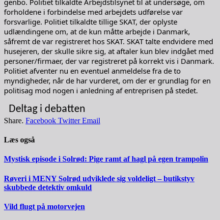
genbo. Politiet tilkaldte Arbejdstilsynet til at undersøge, om
forholdene i forbindelse med arbejdets udførelse var
forsvarlige. Politiet tilkaldte tillige SKAT, der oplyste
udlændingene om, at de kun måtte arbejde i Danmark,
såfremt de var registreret hos SKAT. SKAT talte endvidere med
husejeren, der skulle sikre sig, at aftaler kun blev indgået med
personer/firmaer, der var registreret på korrekt vis i Danmark.
Politiet afventer nu en eventuel anmeldelse fra de to
myndigheder, når de har vurderet, om der er grundlag for en
politisag mod nogen i anledning af entreprisen på stedet.
Deltag i debatten
Share.
Facebook
Twitter
Email
Læs også
Mystisk episode i Solrød: Pige ramt af hagl på egen trampolin
Røveri i MENY Solrød udviklede sig voldeligt – butikstyv
skubbede detektiv omkuld
Vild flugt på motorvejen