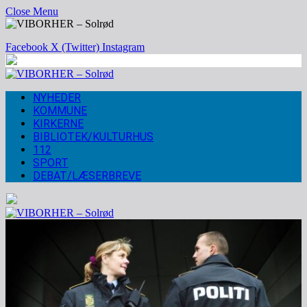
Close Menu
Facebook
X (Twitter)
Instagram
NYHEDER
KOMMUNE
KIRKERNE
BIBLIOTEK/KULTURHUS
112
SPORT
DEBAT/LÆSERBREVE