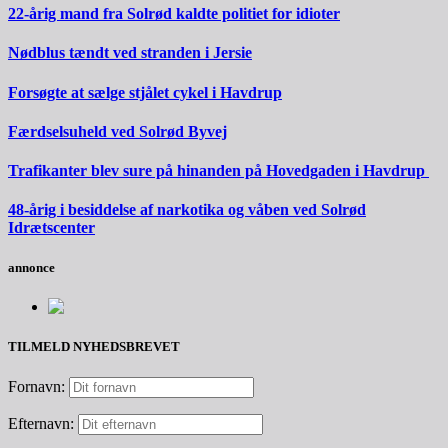
22-årig mand fra Solrød kaldte politiet for idioter
Nødblus tændt ved stranden i Jersie
Forsøgte at sælge stjålet cykel i Havdrup
Færdselsuheld ved Solrød Byvej
Trafikanter blev sure på hinanden på Hovedgaden i Havdrup
48-årig i besiddelse af narkotika og våben ved Solrød
Idrætscenter
annonce
TILMELD NYHEDSBREVET
Fornavn:
Efternavn: