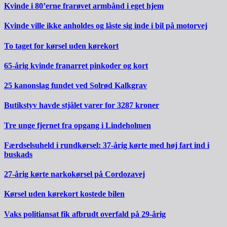
Kvinde i 80’erne frarøvet armbånd i eget hjem
Kvinde ville ikke anholdes og låste sig inde i bil på motorvej
To taget for kørsel uden kørekort
65-årig kvinde franarret pinkoder og kort
25 kanonslag fundet ved Solrød Kalkgrav
Butikstyv havde stjålet varer for 3287 kroner
Tre unge fjernet fra opgang i Lindeholmen
Færdselsuheld i rundkørsel: 37-årig kørte med høj fart ind i
buskads
27-årig kørte narkokørsel på Cordozavej
Kørsel uden kørekort kostede bilen
Vaks politiansat fik afbrudt overfald på 29-årig