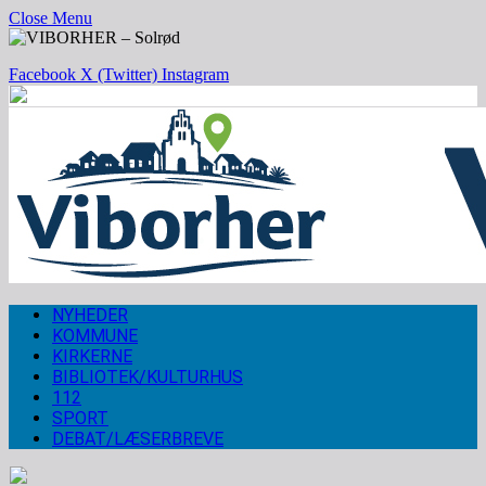
Close Menu
Facebook
X (Twitter)
Instagram
NYHEDER
KOMMUNE
KIRKERNE
BIBLIOTEK/KULTURHUS
112
SPORT
DEBAT/LÆSERBREVE