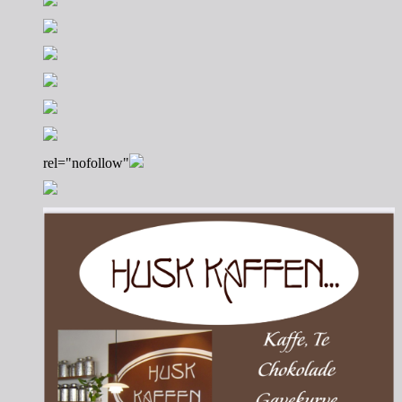
rel="nofollow"