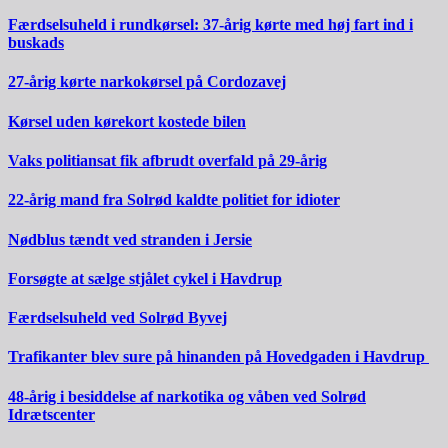
Færdselsuheld i rundkørsel: 37-årig kørte med høj fart ind i
buskads
27-årig kørte narkokørsel på Cordozavej
Kørsel uden kørekort kostede bilen
Vaks politiansat fik afbrudt overfald på 29-årig
22-årig mand fra Solrød kaldte politiet for idioter
Nødblus tændt ved stranden i Jersie
Forsøgte at sælge stjålet cykel i Havdrup
Færdselsuheld ved Solrød Byvej
Trafikanter blev sure på hinanden på Hovedgaden i Havdrup
48-årig i besiddelse af narkotika og våben ved Solrød
Idrætscenter