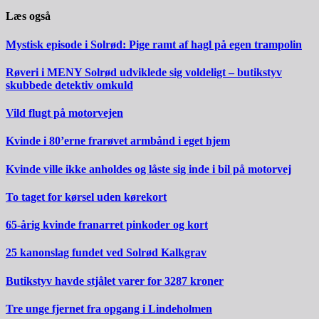
Læs også
Mystisk episode i Solrød: Pige ramt af hagl på egen trampolin
Røveri i MENY Solrød udviklede sig voldeligt – butikstyv
skubbede detektiv omkuld
Vild flugt på motorvejen
Kvinde i 80’erne frarøvet armbånd i eget hjem
Kvinde ville ikke anholdes og låste sig inde i bil på motorvej
To taget for kørsel uden kørekort
65-årig kvinde franarret pinkoder og kort
25 kanonslag fundet ved Solrød Kalkgrav
Butikstyv havde stjålet varer for 3287 kroner
Tre unge fjernet fra opgang i Lindeholmen