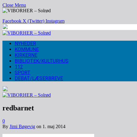
Close Menu
Facebook
X (Twitter)
Instagram
NYHEDER
KOMMUNE
KIRKERNE
BIBLIOTEK/KULTURHUS
112
SPORT
DEBAT/LÆSERBREVE
redbarnet
0
By
Jimi Bøgevig
on
1. maj 2014