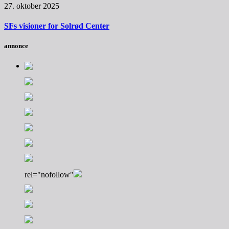
27. oktober 2025
SFs visioner for Solrød Center
annonce
rel="nofollow"