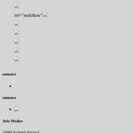
rel="nofollow"
annonce
annonce
Arlo Medier
2680 Solrød Strand