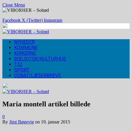
Close Menu
Facebook
X (Twitter)
Instagram
NYHEDER
KOMMUNE
KIRKERNE
BIBLIOTEK/KULTURHUS
112
SPORT
DEBAT/LÆSERBREVE
Maria montell artikel billede
0
By
Jimi Bøgevig
on
19. januar 2015