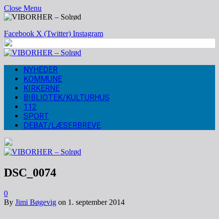
Close Menu
Facebook
X (Twitter)
Instagram
NYHEDER
KOMMUNE
KIRKERNE
BIBLIOTEK/KULTURHUS
112
SPORT
DEBAT/LÆSERBREVE
DSC_0074
0
By
Jimi Bøgevig
on
1. september 2014