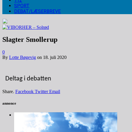
112
SPORT
DEBAT/LÆSERBREVE
Slagter Smollerup
0
By
Lotte Bøgevig
on
18. juli 2020
Deltag i debatten
Share.
Facebook
Twitter
Email
annonce