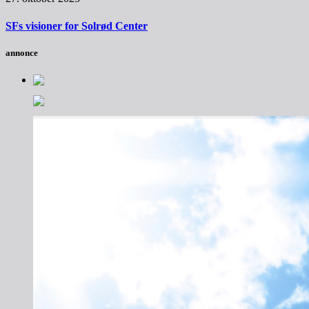
SFs visioner for Solrød Center
annonce