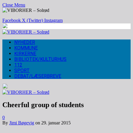
Close Menu
Facebook
X (Twitter)
Instagram
NYHEDER
KOMMUNE
KIRKERNE
BIBLIOTEK/KULTURHUS
112
SPORT
DEBAT/LÆSERBREVE
Cheerful group of students
0
By
Jimi Bøgevig
on
29. januar 2015