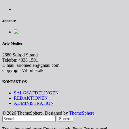
annonce
Arlo Medier
2680 Solrød Strand
Telefon: 4038 1501
E-mail: arlomedier@gmail.com
Copyright Viborher.dk
KONTAKT OS
SALGSAFDELINGEN
REDAKTIONEN
ADMINISTRATION
© 2026 ThemeSphere. Designed by
ThemeSphere
.
Submit
Type above and press
Enter
to search. Press
Esc
to cancel.