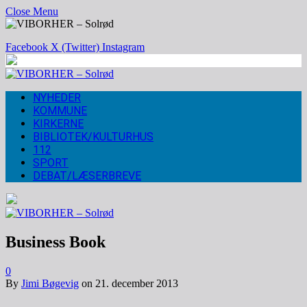
Close Menu
Facebook
X (Twitter)
Instagram
NYHEDER
KOMMUNE
KIRKERNE
BIBLIOTEK/KULTURHUS
112
SPORT
DEBAT/LÆSERBREVE
Business Book
0
By
Jimi Bøgevig
on
21. december 2013