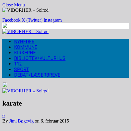
Close Menu
Facebook
X (Twitter)
Instagram
NYHEDER
KOMMUNE
KIRKERNE
BIBLIOTEK/KULTURHUS
112
SPORT
DEBAT/LÆSERBREVE
karate
0
By
Jimi Bøgevig
on
6. februar 2015