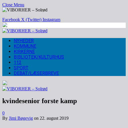
Close Menu
Facebook
X (Twitter)
Instagram
NYHEDER
KOMMUNE
KIRKERNE
BIBLIOTEK/KULTURHUS
112
SPORT
DEBAT/LÆSERBREVE
kvindesenior forste kamp
0
By
Jimi Bøgevig
on
22. august 2019