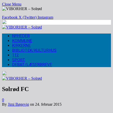
Close Menu
Facebook
X (Twitter)
Instagram
NYHEDER
KOMMUNE
KIRKERNE
BIBLIOTEK/KULTURHUS
112
SPORT
DEBAT/LÆSERBREVE
Solrød FC
0
By
Jimi Bøgevig
on
24. februar 2015