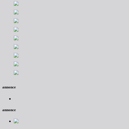
annonce
annonce