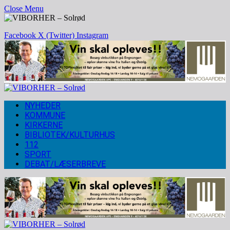
Close Menu
Facebook
X (Twitter)
Instagram
NYHEDER
KOMMUNE
KIRKERNE
BIBLIOTEK/KULTURHUS
112
SPORT
DEBAT/LÆSERBREVE