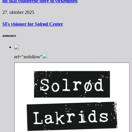
nu skal visionerne blive til virkelighed
27. oktober 2025
SFs visioner for Solrød Center
annonce
rel="nofollow"