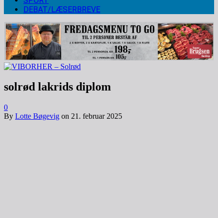
SPORT
DEBAT/LÆSERBREVE
solrød lakrids diplom
0
By
Lotte Bøgevig
on
21. februar 2025