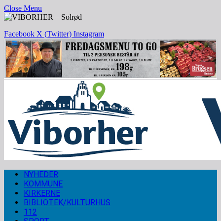
Close Menu
Facebook
X (Twitter)
Instagram
NYHEDER
KOMMUNE
KIRKERNE
BIBLIOTEK/KULTURHUS
112