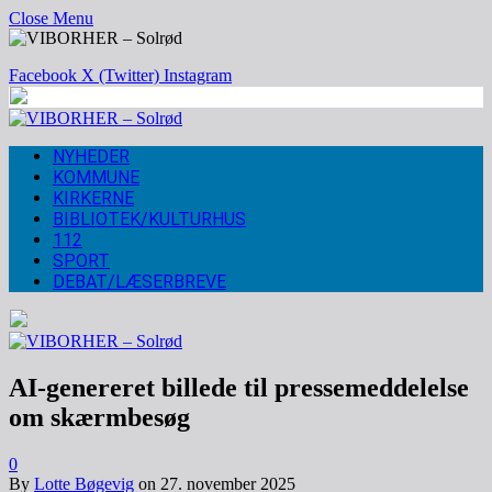
Close Menu
Facebook
X (Twitter)
Instagram
NYHEDER
KOMMUNE
KIRKERNE
BIBLIOTEK/KULTURHUS
112
SPORT
DEBAT/LÆSERBREVE
AI-genereret billede til pressemeddelelse
om skærmbesøg
0
By
Lotte Bøgevig
on
27. november 2025