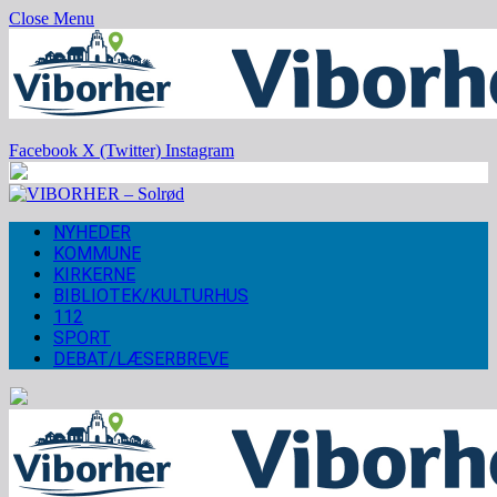
Close Menu
Facebook
X (Twitter)
Instagram
NYHEDER
KOMMUNE
KIRKERNE
BIBLIOTEK/KULTURHUS
112
SPORT
DEBAT/LÆSERBREVE