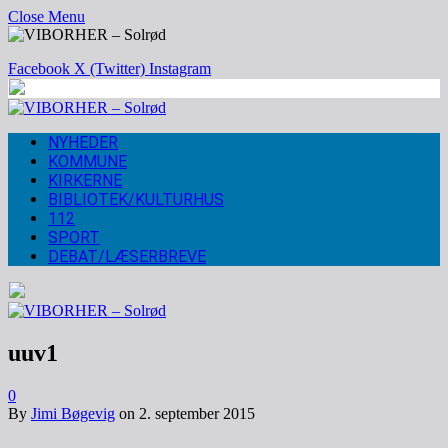
Close Menu
Facebook
X (Twitter)
Instagram
NYHEDER
KOMMUNE
KIRKERNE
BIBLIOTEK/KULTURHUS
112
SPORT
DEBAT/LÆSERBREVE
uuv1
0
By
Jimi Bøgevig
on
2. september 2015