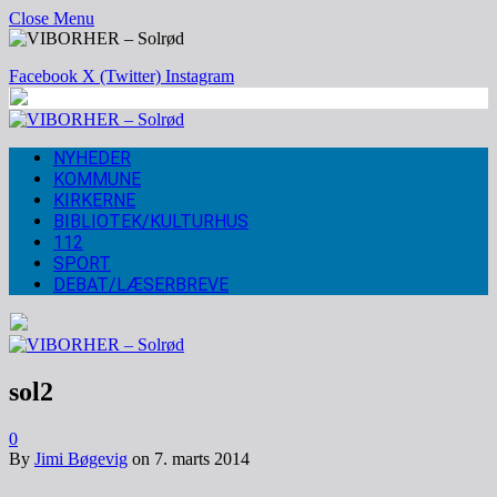
Close Menu
Facebook
X (Twitter)
Instagram
NYHEDER
KOMMUNE
KIRKERNE
BIBLIOTEK/KULTURHUS
112
SPORT
DEBAT/LÆSERBREVE
sol2
0
By
Jimi Bøgevig
on
7. marts 2014