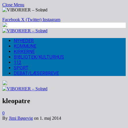
Close Menu
Facebook
X (Twitter)
Instagram
NYHEDER
KOMMUNE
KIRKERNE
BIBLIOTEK/KULTURHUS
112
SPORT
DEBAT/LÆSERBREVE
kleopatre
0
By
Jimi Bøgevig
on
1. maj 2014