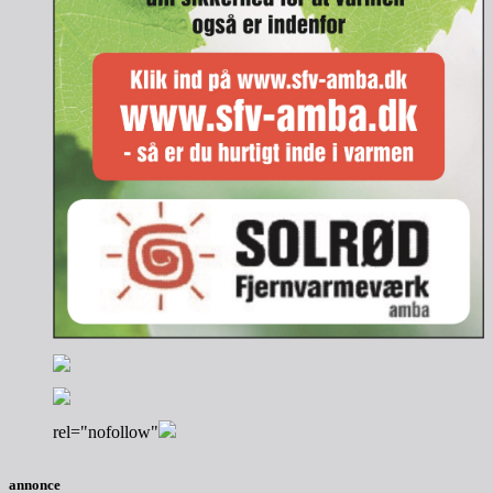
rel="nofollow"
annonce