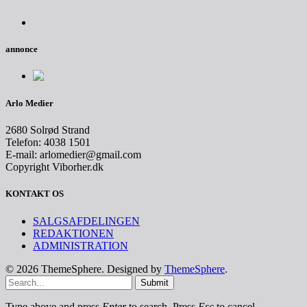
annonce
Arlo Medier
2680 Solrød Strand
Telefon: 4038 1501
E-mail: arlomedier@gmail.com
Copyright Viborher.dk
KONTAKT OS
SALGSAFDELINGEN
REDAKTIONEN
ADMINISTRATION
© 2026 ThemeSphere. Designed by
ThemeSphere
.
Submit
Type above and press
Enter
to search. Press
Esc
to cancel.