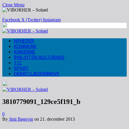
Close Menu
Facebook
X (Twitter)
Instagram
NYHEDER
KOMMUNE
KIRKERNE
BIBLIOTEK/KULTURHUS
112
SPORT
DEBAT/LÆSERBREVE
3810779091_129ce5f191_b
0
By
Jimi Bøgevig
on
21. december 2013