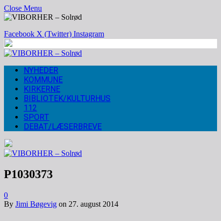
Close Menu
Facebook
X (Twitter)
Instagram
NYHEDER
KOMMUNE
KIRKERNE
BIBLIOTEK/KULTURHUS
112
SPORT
DEBAT/LÆSERBREVE
P1030373
0
By
Jimi Bøgevig
on
27. august 2014