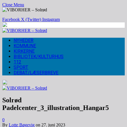
Close Menu
Facebook
X (Twitter)
Instagram
NYHEDER
KOMMUNE
KIRKERNE
BIBLIOTEK/KULTURHUS
112
SPORT
DEBAT/LÆSERBREVE
Solrød
Padelcenter_3_illustration_Hangar5
0
By
Lotte Bøgevig
on
27. juni 2023