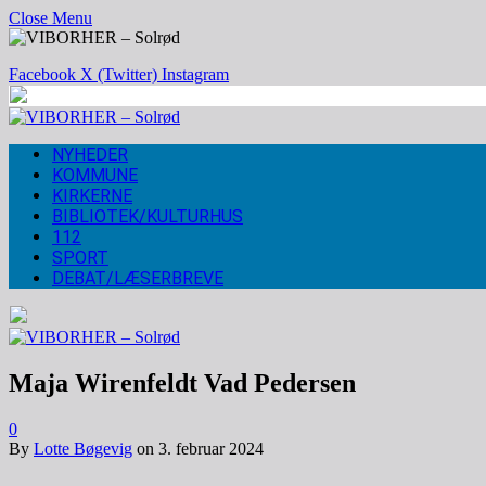
Close Menu
Facebook
X (Twitter)
Instagram
NYHEDER
KOMMUNE
KIRKERNE
BIBLIOTEK/KULTURHUS
112
SPORT
DEBAT/LÆSERBREVE
Maja Wirenfeldt Vad Pedersen
0
By
Lotte Bøgevig
on
3. februar 2024