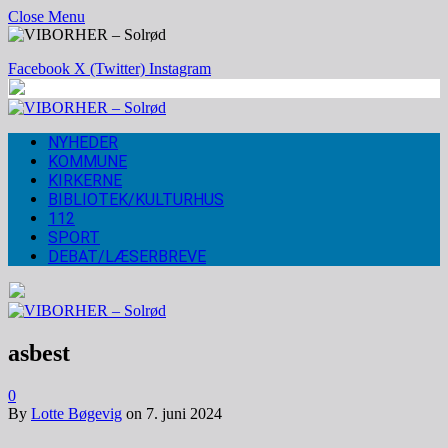
Close Menu
Facebook
X (Twitter)
Instagram
NYHEDER
KOMMUNE
KIRKERNE
BIBLIOTEK/KULTURHUS
112
SPORT
DEBAT/LÆSERBREVE
asbest
0
By
Lotte Bøgevig
on
7. juni 2024