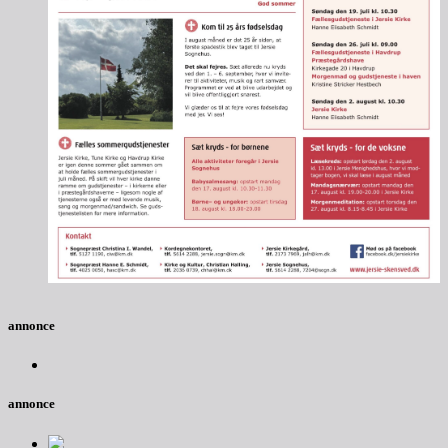
annonce
annonce