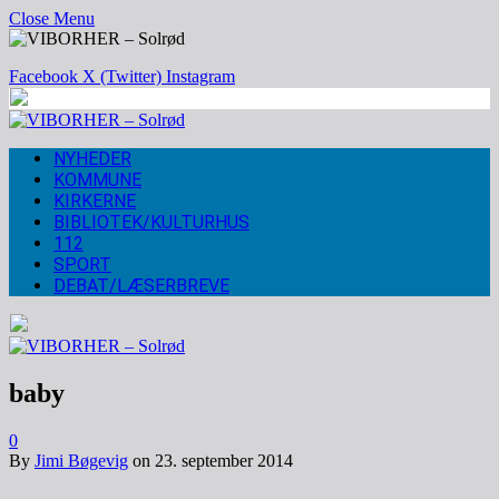
Close Menu
Facebook
X (Twitter)
Instagram
NYHEDER
KOMMUNE
KIRKERNE
BIBLIOTEK/KULTURHUS
112
SPORT
DEBAT/LÆSERBREVE
baby
0
By
Jimi Bøgevig
on
23. september 2014