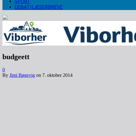
SPORT
DEBAT/LÆSERBREVE
budgeett
0
By
Jimi Bøgevig
on
7. oktober 2014