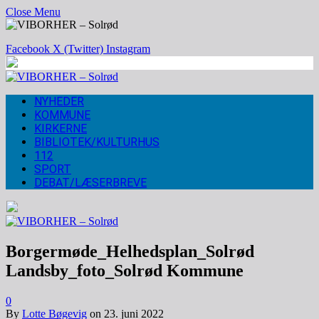
Close Menu
Facebook
X (Twitter)
Instagram
NYHEDER
KOMMUNE
KIRKERNE
BIBLIOTEK/KULTURHUS
112
SPORT
DEBAT/LÆSERBREVE
Borgermøde_Helhedsplan_Solrød
Landsby_foto_Solrød Kommune
0
By
Lotte Bøgevig
on
23. juni 2022