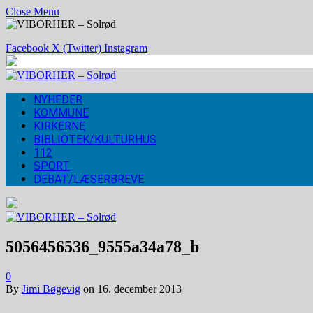
Close Menu
Facebook
X (Twitter)
Instagram
NYHEDER
KOMMUNE
KIRKERNE
BIBLIOTEK/KULTURHUS
112
SPORT
DEBAT/LÆSERBREVE
5056456536_9555a34a78_b
0
By
Jimi Bøgevig
on
16. december 2013