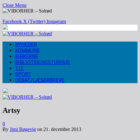
Close Menu
Facebook
X (Twitter)
Instagram
NYHEDER
KOMMUNE
KIRKERNE
BIBLIOTEK/KULTURHUS
112
SPORT
DEBAT/LÆSERBREVE
Artsy
0
By
Jimi Bøgevig
on
21. december 2013