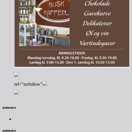
rel="nofollow"
annonce
annonce