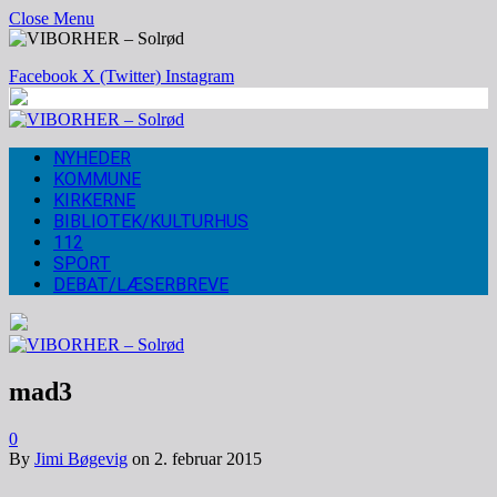
Close Menu
Facebook
X (Twitter)
Instagram
NYHEDER
KOMMUNE
KIRKERNE
BIBLIOTEK/KULTURHUS
112
SPORT
DEBAT/LÆSERBREVE
mad3
0
By
Jimi Bøgevig
on
2. februar 2015