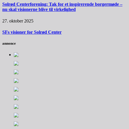
Solrød Centerforening: Tak for et inspirerende borgermøde –
nu skal visionerne blive til virkelighed
27. oktober 2025
SFs visioner for Solrød Center
annonce