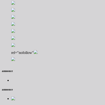
rel="nofollow"
annonce
annonce