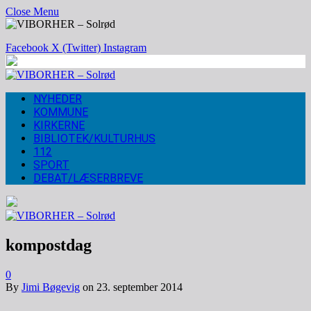
Close Menu
Facebook
X (Twitter)
Instagram
NYHEDER
KOMMUNE
KIRKERNE
BIBLIOTEK/KULTURHUS
112
SPORT
DEBAT/LÆSERBREVE
kompostdag
0
By
Jimi Bøgevig
on
23. september 2014