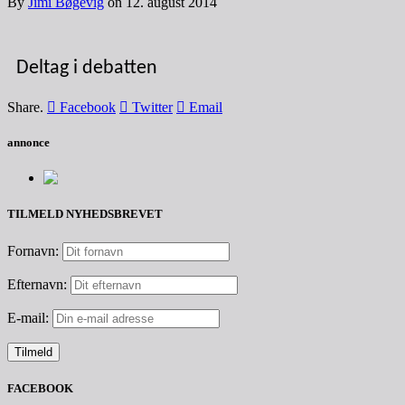
By
Jimi Bøgevig
on
12. august 2014
Deltag i debatten
Share.
Facebook
Twitter
Email
annonce
TILMELD NYHEDSBREVET
Fornavn:
Efternavn:
E-mail:
FACEBOOK