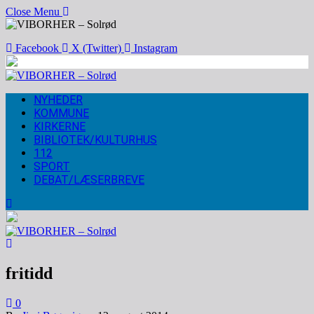
Close Menu
Facebook
X (Twitter)
Instagram
NYHEDER
KOMMUNE
KIRKERNE
BIBLIOTEK/KULTURHUS
112
SPORT
DEBAT/LÆSERBREVE
fritidd
0