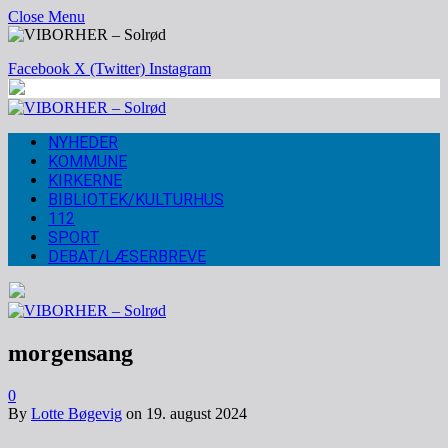
Close Menu
Facebook
X (Twitter)
Instagram
NYHEDER
KOMMUNE
KIRKERNE
BIBLIOTEK/KULTURHUS
112
SPORT
DEBAT/LÆSERBREVE
morgensang
0
By
Lotte Bøgevig
on
19. august 2024