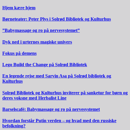
Hjem kære hjem
Børneteater: Peter Plys i Solrød Bibliotek og Kulturhus
”Babymassage og ro på nervesystemet”
Dyk ned i urternes magiske univers
Fokus på demens
Lego Build the Change på Solrød Bibliotek
En legende rejse med Sarvin Asa på Solrød bibliotek og
Kulturhus
Solrød Bibliotek og Kulturhus inviterer på sanketur for børn og
deres voksne med Herbalist Line
Barselscafé: Babymassage og ro på nervesystemet
Hvordan forstår Putin verden – og hvad med den russiske
befolkning?