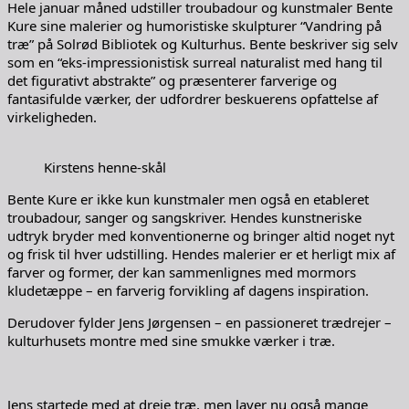
Hele januar måned udstiller troubadour og kunstmaler Bente
Kure sine malerier og humoristiske skulpturer “Vandring på
træ” på Solrød Bibliotek og Kulturhus. Bente beskriver sig selv
som en “eks-impressionistisk surreal naturalist med hang til
det figurativt abstrakte” og præsenterer farverige og
fantasifulde værker, der udfordrer beskuerens opfattelse af
virkeligheden.
Kirstens henne-skål
Bente Kure er ikke kun kunstmaler men også en etableret
troubadour, sanger og sangskriver. Hendes kunstneriske
udtryk bryder med konventionerne og bringer altid noget nyt
og frisk til hver udstilling. Hendes malerier er et herligt mix af
farver og former, der kan sammenlignes med mormors
kludetæppe – en farverig forvikling af dagens inspiration.
Derudover fylder Jens Jørgensen – en passioneret trædrejer –
kulturhusets montre med sine smukke værker i træ.
Jens startede med at dreje træ, men laver nu også mange