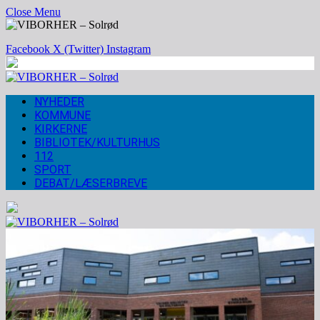
Close Menu
Facebook
X (Twitter)
Instagram
NYHEDER
KOMMUNE
KIRKERNE
BIBLIOTEK/KULTURHUS
112
SPORT
DEBAT/LÆSERBREVE