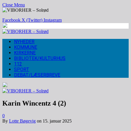
Close Menu
Facebook
X (Twitter)
Instagram
NYHEDER
KOMMUNE
KIRKERNE
BIBLIOTEK/KULTURHUS
112
SPORT
DEBAT/LÆSERBREVE
Karin Wincentz 4 (2)
0
By
Lotte Bøgevig
on
15. januar 2025