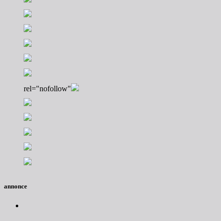
rel="nofollow"
annonce