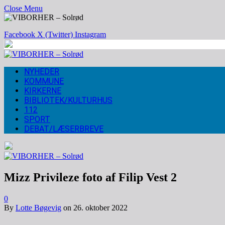
Close Menu
Facebook
X (Twitter)
Instagram
NYHEDER
KOMMUNE
KIRKERNE
BIBLIOTEK/KULTURHUS
112
SPORT
DEBAT/LÆSERBREVE
Mizz Privileze foto af Filip Vest 2
0
By
Lotte Bøgevig
on
26. oktober 2022