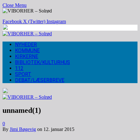
Close Menu
Facebook
X (Twitter)
Instagram
NYHEDER
KOMMUNE
KIRKERNE
BIBLIOTEK/KULTURHUS
112
SPORT
DEBAT/LÆSERBREVE
unnamed(1)
0
By
Jimi Bøgevig
on
12. januar 2015