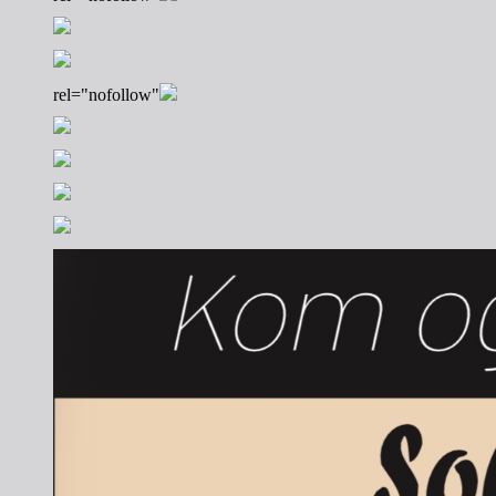
rel="nofollow"