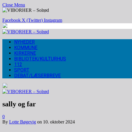
Close Menu
Facebook
X (Twitter)
Instagram
NYHEDER
KOMMUNE
KIRKERNE
BIBLIOTEK/KULTURHUS
112
SPORT
DEBAT/LÆSERBREVE
sally og far
0
By
Lotte Bøgevig
on
10. oktober 2024