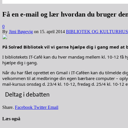
Få en e-mail og lær hvordan du bruger de
0
By
Jimi Bøgevig
on
15. april 2014
BIBLIOTEK OG KULTURHUS
På Solrød Bibliotek vil vi gerne hjælpe dig i gang med at b
I bibliotekets IT-Café kan du hver mandag mellem kl. 10-12 få hjæ
hjælpe dig i gang.
Når du har fået oprettet en Gmail i IT-Caféen kan du tilmelde di
velkommen til at medbringe din egen bærbare computer – oplys 
mail-kursus onsdag d. 23/4 kl. 10-12, fredag d. 25/4 kl. 10-12 e
Deltag i debatten
Share.
Facebook
Twitter
Email
Læs også