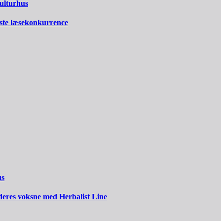
Kulturhus
ste læsekonkurrence
us
 deres voksne med Herbalist Line