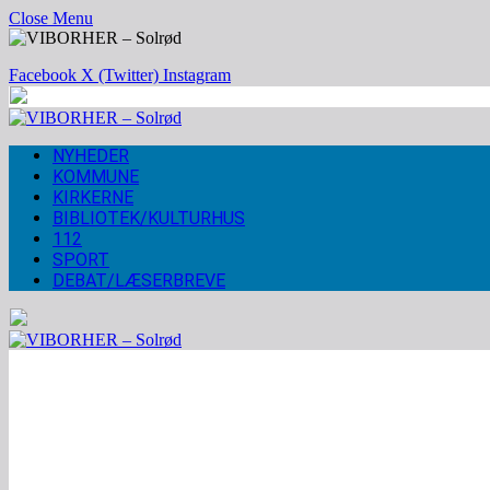
Close Menu
Facebook
X (Twitter)
Instagram
NYHEDER
KOMMUNE
KIRKERNE
BIBLIOTEK/KULTURHUS
112
SPORT
DEBAT/LÆSERBREVE