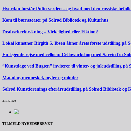
Hvordan forstår Putin verden – og hvad med den russiske befol
Kom til børneteater på Solrød Bibliotek og Kulturhus
Drabsefterforskning – Virkelighed eller Fiktion?
Lokal kunstner Birgith S. Ibsen åbner årets første udstilling på 
En legende rejse med celloen: Celloworkshop med Sarvin fra S
”Kunstdage ved Bugten” inviterer til vinter- og juleudstilling på
Matador, mennesket, myter og minder
Solrød Kunstforenings efterårsudstilling på Solrød Bibliotek og 
annonce
TILMELD NYHEDSBREVET