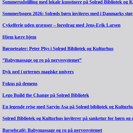
Sommerudstilling med lokale kunstnere på Solrød Bibliotek og 
Sommerbogen 2026: Solrøds børn inviteres med i Danmarks stør
Cykelferie uden grænser – foredrag med Jens-Erik Larsen
Hjem kære hjem
Børneteater: Peter Plys i Solrød Bibliotek og Kulturhus
”Babymassage og ro på nervesystemet”
Dyk ned i urternes magiske univers
Fokus på demens
Lego Build the Change på Solrød Bibliotek
En legende rejse med Sarvin Asa på Solrød bibliotek og Kulturh
Solrød Bibliotek og Kulturhus inviterer på sanketur for børn og
Barselscafé: Babymassage og ro på nervesystemet