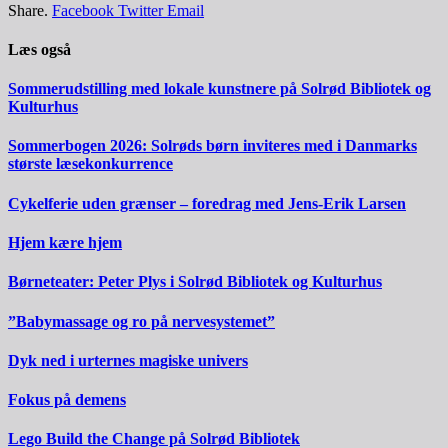
Share.
Facebook
Twitter
Email
Læs også
Sommerudstilling med lokale kunstnere på Solrød Bibliotek og
Kulturhus
Sommerbogen 2026: Solrøds børn inviteres med i Danmarks
største læsekonkurrence
Cykelferie uden grænser – foredrag med Jens-Erik Larsen
Hjem kære hjem
Børneteater: Peter Plys i Solrød Bibliotek og Kulturhus
”Babymassage og ro på nervesystemet”
Dyk ned i urternes magiske univers
Fokus på demens
Lego Build the Change på Solrød Bibliotek