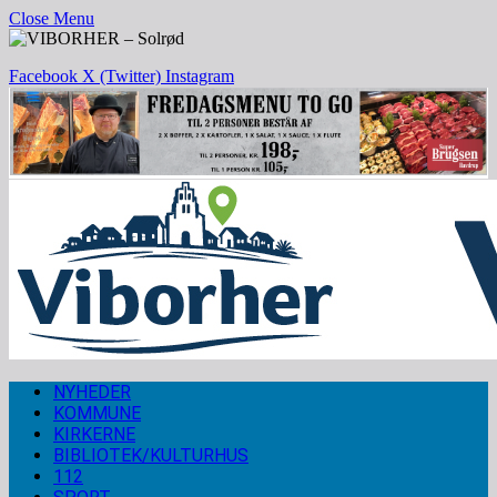
Close Menu
Facebook
X (Twitter)
Instagram
NYHEDER
KOMMUNE
KIRKERNE
BIBLIOTEK/KULTURHUS
112