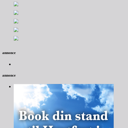
annonce
annonce