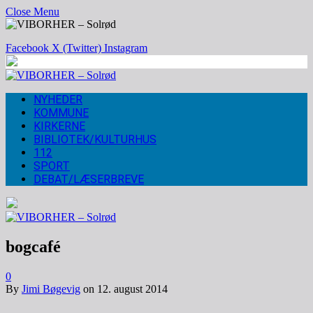
Close Menu
Facebook
X (Twitter)
Instagram
NYHEDER
KOMMUNE
KIRKERNE
BIBLIOTEK/KULTURHUS
112
SPORT
DEBAT/LÆSERBREVE
bogcafé
0
By
Jimi Bøgevig
on
12. august 2014