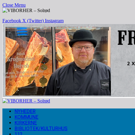
Close Menu
Facebook
X (Twitter)
Instagram
NYHEDER
KOMMUNE
KIRKERNE
BIBLIOTEK/KULTURHUS
112