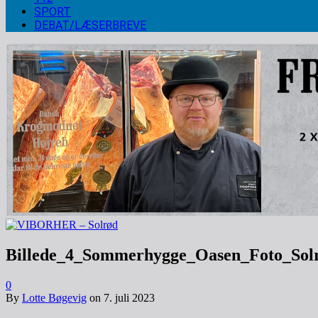
SPORT
DEBAT/LÆSERBREVE
Billede_4_Sommerhygge_Oasen_Foto_So
0
By
Lotte Bøgevig
on
7. juli 2023