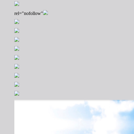
rel="nofollow"