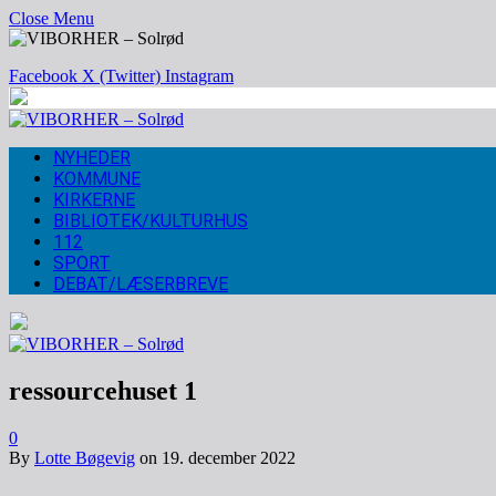
Close Menu
Facebook
X (Twitter)
Instagram
NYHEDER
KOMMUNE
KIRKERNE
BIBLIOTEK/KULTURHUS
112
SPORT
DEBAT/LÆSERBREVE
ressourcehuset 1
0
By
Lotte Bøgevig
on
19. december 2022