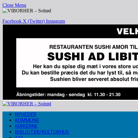
Close Menu
Facebook
X (Twitter)
Instagram
NYHEDER
KOMMUNE
KIRKERNE
BIBLIOTEK/KULTURHUS
112